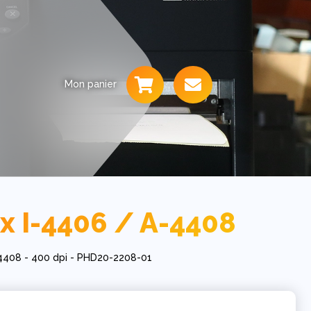
Mon panier
 I-4406 / A-4408
4408 - 400 dpi - PHD20-2208-01