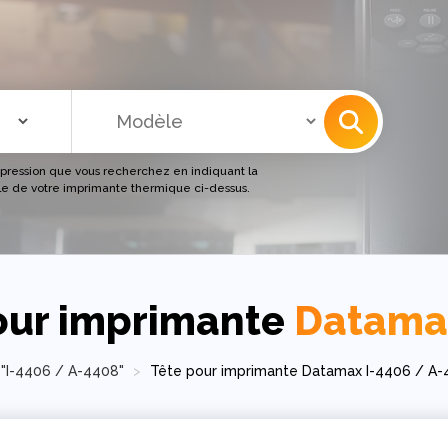
mpression que vous recherchez en indiquant la
e de votre imprimante thermique ci-dessus.
pour imprimante
Datamax
"I-4406 / A-4408"
Tête pour imprimante Datamax I-4406 / A-