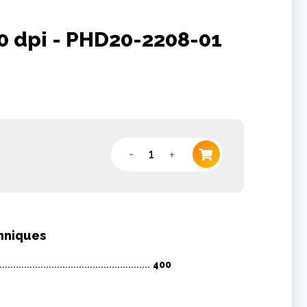
0 dpi - PHD20-2208-01
-
+
hniques
400