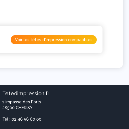
Voir les têtes d'impression compatibles
Tetedimpression.fr
1 impasse des Forts
28500
CHERISY
Tél : 02 46 56 60 00