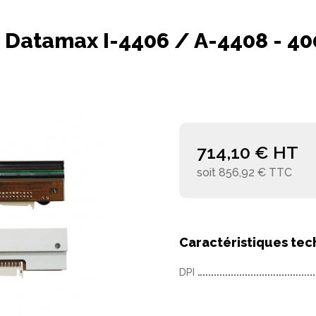
 Datamax I-4406 / A-4408 - 40
714,10 € HT
soit 856,92 € TTC
Caractéristiques tec
DPI